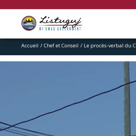
Accueil
/
Chef et Conseil
/
Le procès-verbal du C