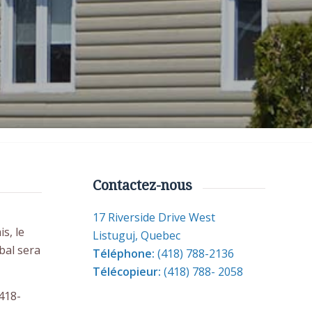
Contactez-nous
17 Riverside Drive West
s, le
Listuguj, Quebec
bal sera
Téléphone:
(418) 788-2136
Télécopieur:
(418) 788- 2058
 418-