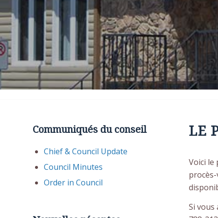
LE 
Communiqués du conseil
Chief & Council Update
Voici le
Council Minutes
procès-v
Order in Council
disponi
Si vous 