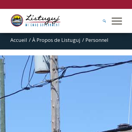
Accueil
/
À Propos de Listuguj
/
Personnel