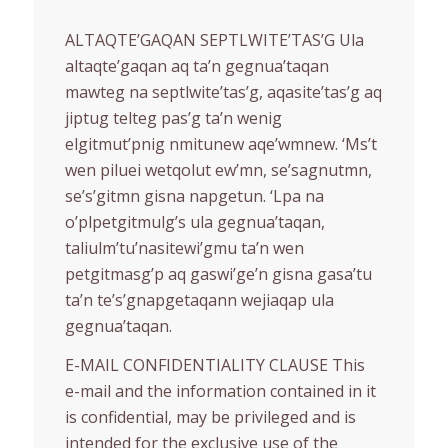
ALTAQTE’GAQAN SEPTLWITE’TAS’G Ula
altaqte’gaqan aq ta’n gegnua’taqan
mawteg na septlwite’tas’g, aqasite’tas’g aq
jiptug telteg pas’g ta’n wenig
elgitmut’pnig nmitunew aqe’wmnew. ‘Ms’t
wen piluei wetqolut ew’mn, se’sagnutmn,
se’s’gitmn gisna napgetun. ‘Lpa na
o’plpetgitmulg’s ula gegnua’taqan,
taliulm’tu’nasitewi’gmu ta’n wen
petgitmasg’p aq gaswi’ge’n gisna gasa’tu
ta’n te’s’gnapgetaqann wejiaqap ula
gegnua’taqan.
E-MAIL CONFIDENTIALITY CLAUSE This
e-mail and the information contained in it
is confidential, may be privileged and is
intended for the exclusive use of the