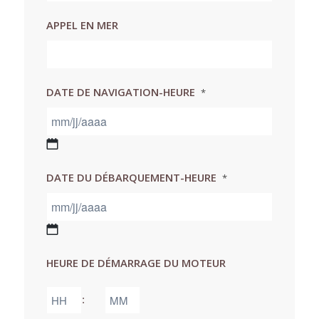
APPEL EN MER
DATE DE NAVIGATION-HEURE
*
MM
DATE DU DÉBARQUEMENT-HEURE
*
slash
JJ
slash
AAAA
MM
HEURE DE DÉMARRAGE DU MOTEUR
slash
JJ
Heures
Minutes
:
slash