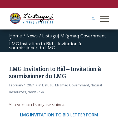
Home
/
News
/
Listuguj Mi'gmaq Government
/
LMG Invitation to Bid – Invitation à
soumissioner du LMG
LMG Invitation to Bid – Invitation à
soumissioner du LMG
/
February 1, 2021
in
Listuguj Mi'gmaq Government
,
Natural
Resources
,
News-PSA
*La version française suivra.
LMG INVITATION TO BID LETTER FORM