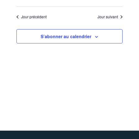
de
vues
Jour précédent
Jour suivant
Évèneme
S’abonner au calendrier