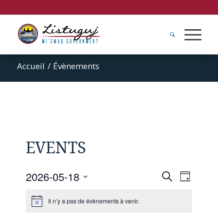
Accueil
/
Évènements
EVENTS
Recherc
Naviga
2026-05-18
Recherche
Jour
de
et
Sélectionnez
vues
Il n’y a pas de évènements à venir.
navigati
une
Évène
date.